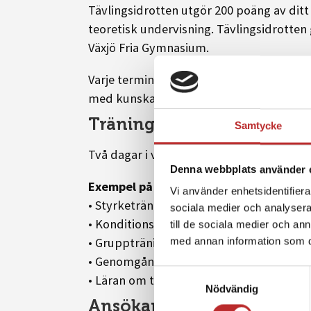
Tävlingsidrotten utgör 200 poäng av ditt
teoretisk undervisning. Tävlingsidrotte
Växjö Fria Gymnasium.
Varje termin innehåller två praktiska oc
med kunskap.
Träning
Samtycke
Två dagar i veckan kommer du ha undervi
Denna webbplats använder 
Exempel på aktiviteter är:
Vi använder enhetsidentifierar
• Styrketräning
sociala medier och analysera 
• Konditionsträning
till de sociala medier och a
• Gruppträning
med annan information som du 
• Genomgång med personlig tränare
Samtyckesval
• Läran om träning- och kostupplägg
Nödvändig
Ansökan