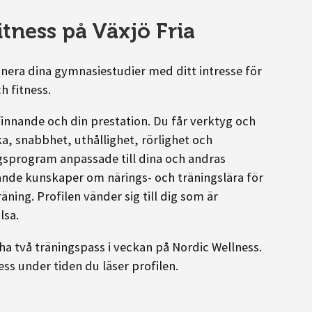
tness på Växjö Fria
binera dina gymnasiestudier med ditt intresse för
h fitness.
befinnande och din prestation. Du får verktyg och
ka, snabbhet, uthållighet, rörlighet och
ngsprogram anpassade till dina och andras
nde kunskaper om närings- och träningslära för
äning. Profilen vänder sig till dig som är
lsa.
a två träningspass i veckan på Nordic Wellness.
ss under tiden du läser profilen.