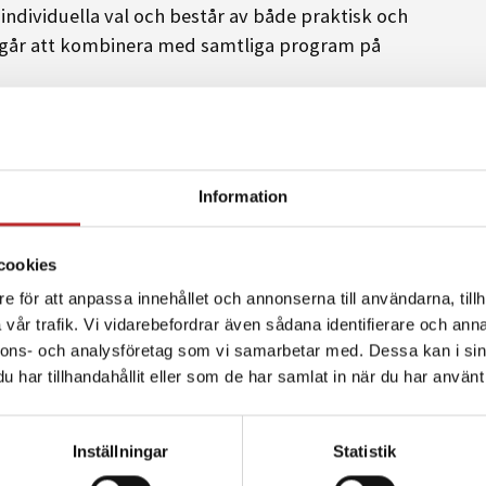
 individuella val och består av både praktisk och
n går att kombinera med samtliga program på
h ett teoretiskt moment för att ge dig maximalt
Information
sning på Nordic Wellness Växjö Arena.
cookies
e för att anpassa innehållet och annonserna till användarna, tillh
vår trafik. Vi vidarebefordrar även sådana identifierare och anna
nnons- och analysföretag som vi samarbetar med. Dessa kan i sin
har tillhandahållit eller som de har samlat in när du har använt 
Inställningar
Statistik