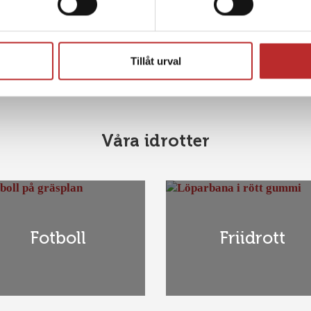
väljer till Tävlingsidrotten som individuellt val
15 februari
.
Tillåt urval
Våra idrotter
Fotboll
Friidrott