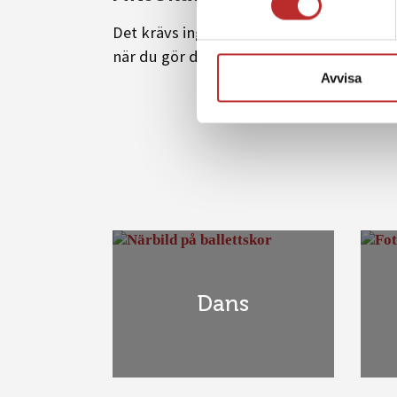
Det krävs ingen särskild ansökan, utan du 
när du gör din gymnasieansökan
senast 
Avvisa
Dans