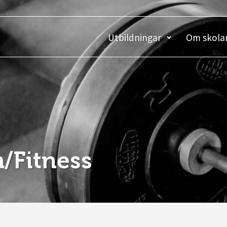
Utbildningar
Om skola
m/Fitness