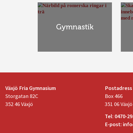
Gymnastik
Växjö Fria Gymnasium
Postadress
Storgatan 82C
Box 466
352 46 Växjö
351 06 Växjö
Tel
:
0470-29
E-post
:
info