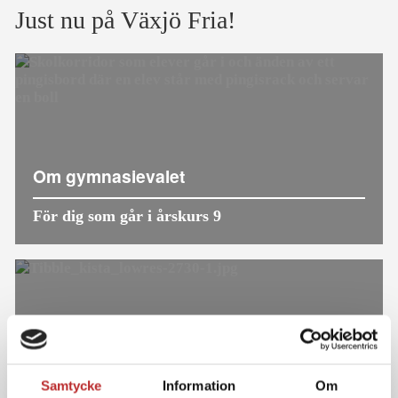
Just nu på Växjö Fria!
Om gymnasievalet
För dig som går i årskurs 9
Kalender
Samtycke
Information
Om