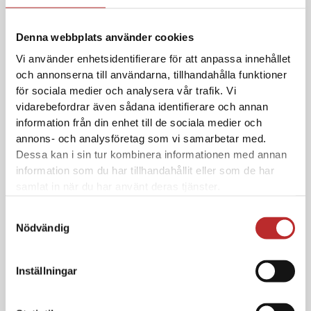
Viktiga datum för läsåret
Denna webbplats använder cookies
Vi använder enhetsidentifierare för att anpassa innehållet
och annonserna till användarna, tillhandahålla funktioner
för sociala medier och analysera vår trafik. Vi
vidarebefordrar även sådana identifierare och annan
information från din enhet till de sociala medier och
annons- och analysföretag som vi samarbetar med.
Sök NIU
Dessa kan i sin tur kombinera informationen med annan
information som du har tillhandahållit eller som de har
Skicka in din ansökan senast 1/12
samlat in när du har använt deras tjänster.
Samtyckesval
Nyheter
Nödvändig
Studentutspring 2026 Växjö Fria
Inställningar
Måndagen den 8 juni kl. 14:00 springer våra studenter
ut. Dagens inleds kl. 10 för...