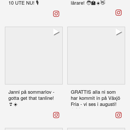
10 UTE NU! 🎙️
lärare! 🧑‍🏫☀️👋
Säsongens tionde och
sista avsnitt av vår
podcast ”For a Better
Day” är nu ute – i
samarbete med
@timberglingfoundation
&...
Janni på sommarlov -
GRATTIS alla ni som
gotta get that tanline!
har kommit in på Växjö
👙☀️
Fria - vi ses i augusti!
#lärareimiterarelever
🥳🙌
#lärarepåinstagram
#växjöfria #gymnasium
#humor