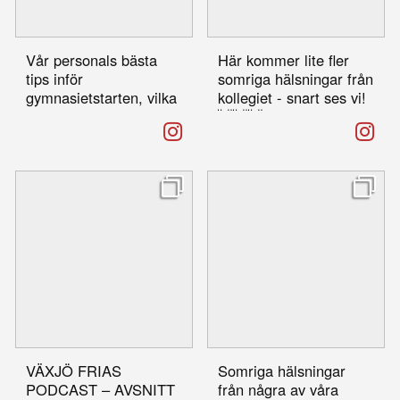
Vår personals bästa
Här kommer lite fler
tips inför
somriga hälsningar från
gymnasietstarten, vilka
kollegiet - snart ses vi!
är dina? 🙏🏻🫶
👋👋👋
#växjöfria #gymnasium
#skola #skolstart
VÄXJÖ FRIAS
Somriga hälsningar
PODCAST – AVSNITT
från några av våra