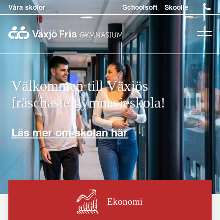
Våra skolor
Schoolsoft
Skoolie
Meny
Växjö Fria Gymnasium
Välkommen till Växjös
fräschaste gymnasieskola!
Läs mer om skolan här
Ekonomi