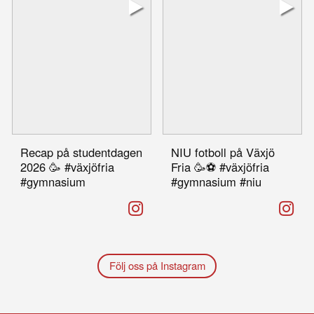
Recap på studentdagen
NIU fotboll på Växjö
2026 🥳 #växjöfria
Fria 🥳⚽️ #växjöfria
#gymnasium
#gymnasium #niu
#studenten
#fotboll
Följ oss på Instagram