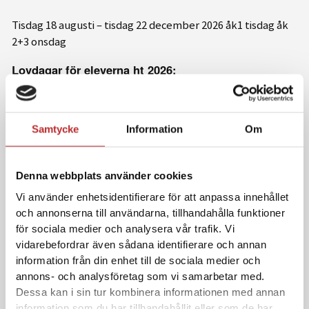
Tisdag 18 augusti – tisdag 22 december 2026 åk1 tisdag åk
2+3 onsdag
Lovdagar för eleverna ht 2026:
Måndag 26 oktober till fredag 30 oktober 2026 – höstlov
Samtycke
Information
Om
Vårterminen 2027
Tisdag 12 januari – fredag 11 juni 2027
Denna webbplats använder cookies
Lovdagar för eleverna vårterminen 2027
Vi använder enhetsidentifierare för att anpassa innehållet
Måndag 22 februari till fredag 26 februari 2027 –
och annonserna till användarna, tillhandahålla funktioner
sportlov/februarilov
för sociala medier och analysera vår trafik. Vi
Måndag 29 mars till fredag 2 april 2027 – påsklov
vidarebefordrar även sådana identifierare och annan
Torsdag 6 maj och fredag 7 maj 2027 – Kristi
information från din enhet till de sociala medier och
Himmelsfärdsdag + klämdag
annons- och analysföretag som vi samarbetar med.
Dessa kan i sin tur kombinera informationen med annan
information som du har tillhandahållit eller som de har