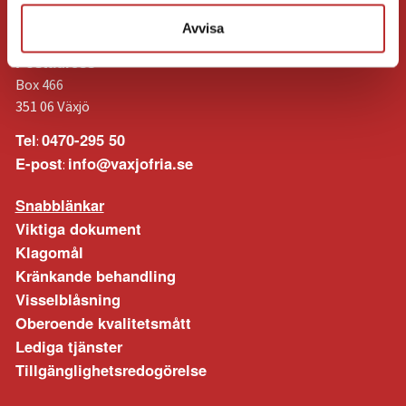
Storgatan 82C
352 46 Växjö
Avvisa
Postadress
Box 466
351 06 Växjö
Tel
0470-295 50
:
E-post
info@vaxjofria.se
:
Snabblänkar
Viktiga dokument
Klagomål
Kränkande behandling
Visselblåsning
Oberoende kvalitetsmått
Lediga tjänster
Tillgänglighetsredogörelse