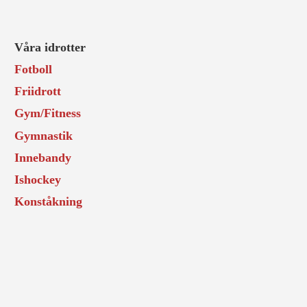
Våra idrotter
Fotboll
Friidrott
Gym/Fitness
Gymnastik
Innebandy
Ishockey
Konståkning