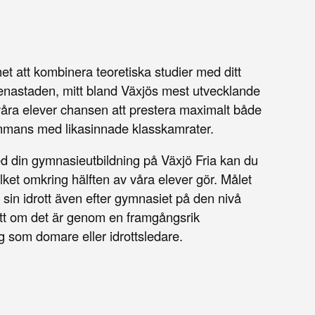
t att kombinera teoretiska studier med ditt
renastaden, mitt bland Växjös mest utvecklande
 våra elever chansen att prestera maximalt både
ammans med likasinnade klasskamrater.
ed din gymnasieutbildning på Växjö Fria kan du
ilket omkring hälften av våra elever gör. Målet
d sin idrott även efter gymnasiet på den nivå
ett om det är genom en framgångsrik
ng som domare eller idrottsledare.
.