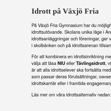
Idrott på Växjö Fria
På Växjö Fria Gymnasium har du möjlighe
idrottsutövande. Skolans unika läge i A
idrottsanläggningar och föreningar, ger
i skolbänken och på idrottsarenan tills
För att kombinera en idrottsinriktning m
välja att läsa
NIU
eller
Tävlingsidrott
, v
är att alla idrottselever ska fortsätta me
som passar deras förutsättningar, oavs
idrottskarriär eller i framtida engagema
Läs mer om våra idrottsalternativ nedan